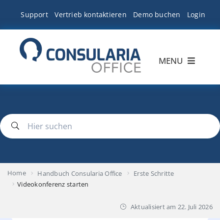
Zum
Inhalt
Support
Vertrieb kontaktieren
Demo buchen
Login
springen
MENU
Produktübersicht
Lösungen für
Tarife
Home
Handbuch Consularia Office
Erste Schritte
Team
Videokonferenz starten
Aktualisiert am
22. Juli 2026
Ressourcen