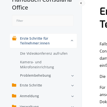
Office
E
T
Erste Schritte für
Teilnehmer:innen
Fall
Cons
Die Videokonferenz aufrufen
dami
Kamera- und
einf
Mikrofoneinrichtung
Problembehebung
Die
Erste Schritte
Für 
anse
Anmeldung
Dok
Verwaltung