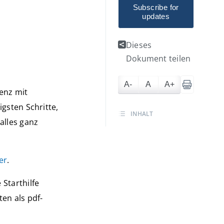
Subscribe for
updates
Dieses
Dokument teilen
A-
A
A+
renz mit
igsten Schritte,
INHALT
alles ganz
er
.
 Starthilfe
ten als pdf-