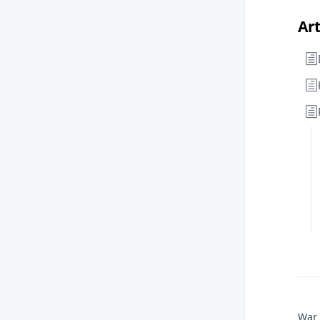
Art
War 