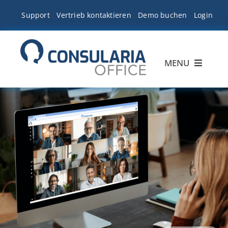
Zum
Support
Vertrieb kontaktieren
Demo buchen
Login
Inhalt
springen
MENU
Produktübersicht
Lösungen für
Tarife
Team
Ressourcen