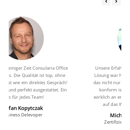
ia Office
Unsere Erfahrung mit der Videokonferenz
op, ohne
Lösung war hervorragend! Endlich ein Too
espräch!
das nicht nur intuitiv, sondern auch DSGV
tet. Ein
konform ist. Datensicherheit steht hier
wirklich an erster Stelle und wir können u
auf das Wesentliche konzentrieren.
Michaela Schröers-Sacir
Zertifizierte Datenschutzauditorin